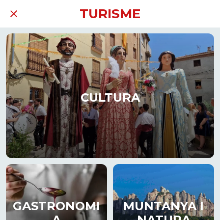
TURISME
CULTURA
GASTRONOMI
MUNTANYA I
A
NATURA